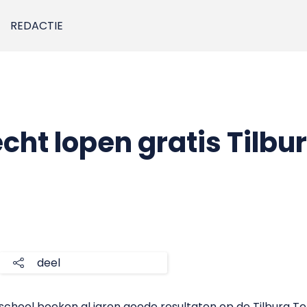
REDACTIE
cht lopen gratis Tilbu
deel
hool boeken al jaren goede resultaten op de Tilburg Ten