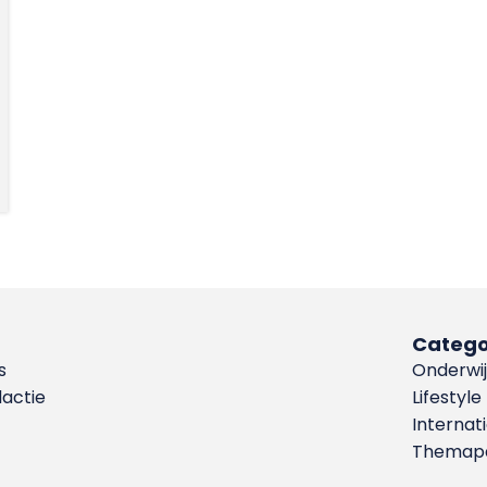
Catego
s
Onderwij
dactie
Lifestyle
Internat
Themapa