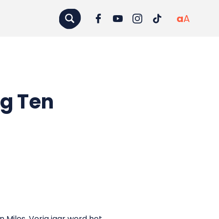
a
A
rg Ten
 Miles. Vorig jaar werd het