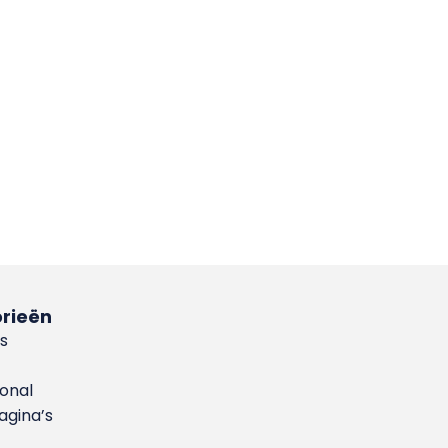
rieën
s
ional
gina’s