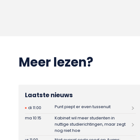
Meer lezen?
Laatste nieuws
Punt piept er even tussenuit
di 11:00
ma 10:15
Kabinet wil meer studenten in
nuttige studierichtingen, maar zegt
nog niet hoe
vr 11:00
Niet overal code rood op Avans: