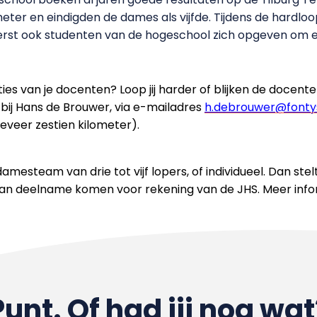
ter en eindigden de dames als vijfde. Tijdens de hardloop
erst ook studenten van de hogeschool zich opgeven om
ties van je docenten? Loop jij harder of blijken de docent
 bij Hans de Brouwer, via e-mailadres
h.debrouwer@fontys
geveer zestien kilometer).
amesteam van drie tot vijf lopers, of individueel. Dan st
an deelname komen voor rekening van de JHS. Meer infor
Punt. Of had jij nog wat