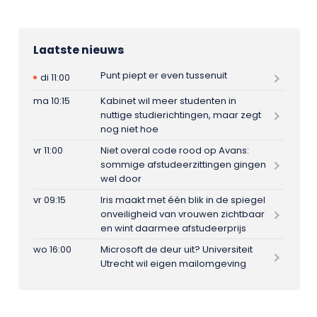
Laatste nieuws
Punt piept er even tussenuit
di 11:00
ma 10:15
Kabinet wil meer studenten in
nuttige studierichtingen, maar zegt
nog niet hoe
vr 11:00
Niet overal code rood op Avans:
sommige afstudeerzittingen gingen
wel door
vr 09:15
Iris maakt met één blik in de spiegel
onveiligheid van vrouwen zichtbaar
en wint daarmee afstudeerprijs
wo 16:00
Microsoft de deur uit? Universiteit
Utrecht wil eigen mailomgeving