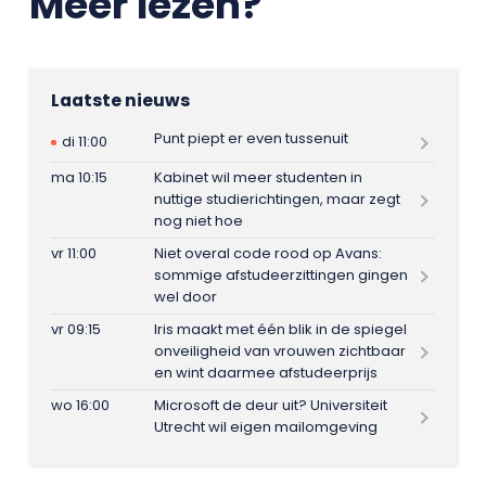
Meer lezen?
Laatste nieuws
Punt piept er even tussenuit
di 11:00
ma 10:15
Kabinet wil meer studenten in
nuttige studierichtingen, maar zegt
nog niet hoe
vr 11:00
Niet overal code rood op Avans:
sommige afstudeerzittingen gingen
wel door
vr 09:15
Iris maakt met één blik in de spiegel
onveiligheid van vrouwen zichtbaar
en wint daarmee afstudeerprijs
wo 16:00
Microsoft de deur uit? Universiteit
Utrecht wil eigen mailomgeving