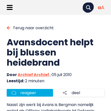
a
A
Terug naar overzicht
Avansdocent helpt
bij blussen
heidebrand
Door
Archief Archief
, 05 juli 2010
Leestijd:
2 minuten
reageer
deel
Naast zijn werk bij Avans is Bergman namelijk
actief als Officier Veiligheidsregio bij Defensie.