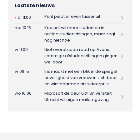
Laatste nieuws
Punt piept er even tussenuit
di 11:00
ma 10:15
Kabinet wil meer studenten in
nuttige studierichtingen, maar zegt
nog niet hoe
vr 11:00
Niet overal code rood op Avans:
sommige afstudeerzittingen gingen
wel door
vr 09:15
Iris maakt met één blik in de spiegel
onveiligheid van vrouwen zichtbaar
en wint daarmee afstudeerprijs
wo 16:00
Microsoft de deur uit? Universiteit
Utrecht wil eigen mailomgeving