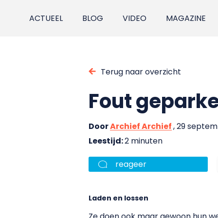
ACTUEEL
BLOG
VIDEO
MAGAZINE
Terug naar overzicht
Fout geparke
Door
Archief Archief
, 29 septem
Leestijd:
2 minuten
reageer
Laden en lossen
Ze doen ook maar gewoon hun we