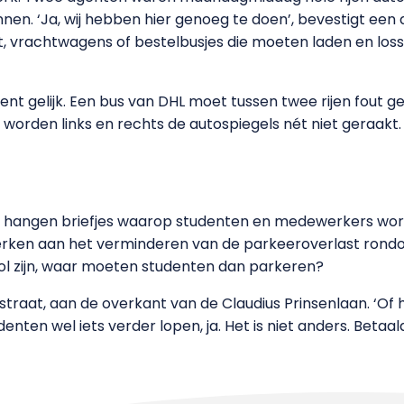
en. ‘Ja, wij hebben hier genoeg te doen’, bevestigt een
t, vrachtwagens of bestelbusjes die moeten laden en loss
gent gelijk. Een bus van DHL moet tussen twee rijen fout 
orden links en rechts de autospiegels nét niet geraakt. 
61 hangen briefjes waarop studenten en medewerkers w
rken aan het verminderen van de parkeeroverlast rond
 vol zijn, waar moeten studenten dan parkeren?
traat, aan de overkant van de Claudius Prinsenlaan. ‘Of h
denten wel iets verder lopen, ja. Het is niet anders. Betaa