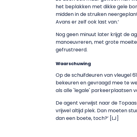
het beplakken met dikke gele bonn
midden in de struiken neergeplan
Avans er zelf ook last van.’
Nog geen minuut later krijgt de a
manoeuvreren, met grote moeite w
gefrustreerd.
Waarschuwing
Op de schuifdeuren van vleugel 
bekeuren en gevraagd mee te we
als alle 'legale' parkeerplaatsen
De agent verwijst naar de Topaass
vrijwel altijd plek. Dan moeten stu
dan een boete, toch?’ [LJ]