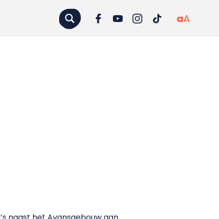
a
A
’s naast het Avansgebouw aan