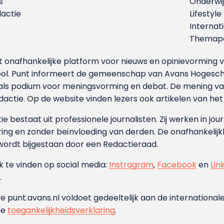
s
Onderwij
dactie
Lifestyle
Internat
Themapa
et onafhankelijke platform voor nieuws en opinievormin
ool. Punt informeert de gemeenschap van Avans Hogesch
als podium voor meningsvorming en debat. De mening van 
dactie. Op de website vinden lezers ook artikelen van he
e bestaat uit professionele journalisten. Zij werken in jour
ing en zonder beïnvloeding van derden. De onafhankelijk
wordt bijgestaan door een Redactieraad.
ok te vinden op social media:
Instragram
,
Facebook
en
Lin
.
e punt.avans.nl voldoet gedeeltelijk aan de internationale
de
toegankelijkheidsverklaring
.