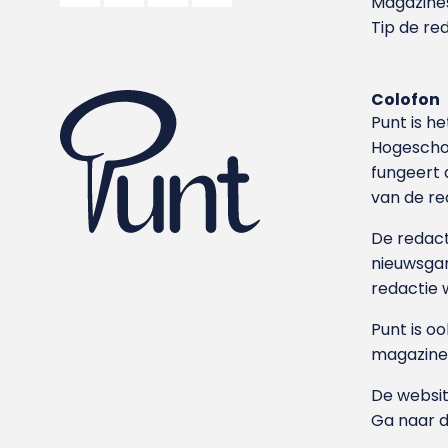
Magazine
Tip de re
Colofon
Punt is h
Hoge­sch
fungeert 
van de re
De redacti
nieuwsgar
redactie 
Punt is o
magazine
De websit
Ga naar 