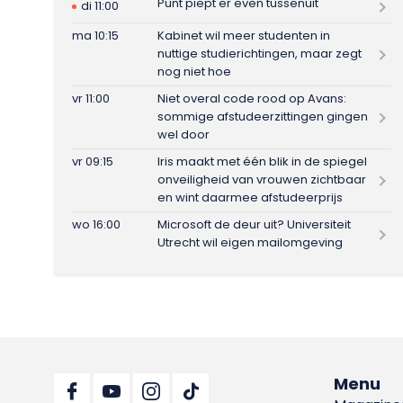
Punt piept er even tussenuit
di 11:00
ma 10:15
Kabinet wil meer studenten in
nuttige studierichtingen, maar zegt
nog niet hoe
vr 11:00
Niet overal code rood op Avans:
sommige afstudeerzittingen gingen
wel door
vr 09:15
Iris maakt met één blik in de spiegel
onveiligheid van vrouwen zichtbaar
en wint daarmee afstudeerprijs
wo 16:00
Microsoft de deur uit? Universiteit
Utrecht wil eigen mailomgeving
Menu