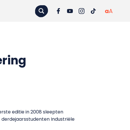
a
A
ering
ste editie in 2008 sleepten
 derdejaarsstudenten Industriële