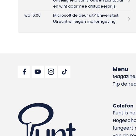
onveiligheid van vrouwen zichtbaar
en wint daarmee afstudeerprijs
wo 16:00
Microsoft de deur uit? Universiteit
Utrecht wil eigen mailomgeving
Menu
Magazine
Tip de re
Colofon
Punt is h
Hoge­sch
fungeert 
van de re