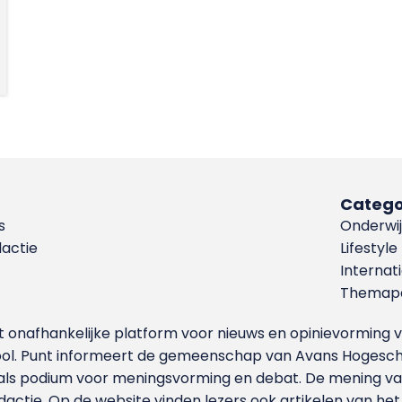
Catego
s
Onderwij
dactie
Lifestyle
Internat
Themapa
et onafhankelijke platform voor nieuws en opinievormin
ool. Punt informeert de gemeenschap van Avans Hogesch
als podium voor meningsvorming en debat. De mening van 
dactie. Op de website vinden lezers ook artikelen van he