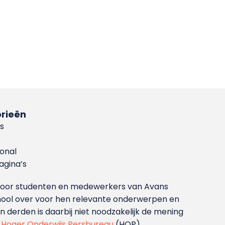
rieën
s
ional
gina’s
g voor studenten en medewerkers van Avans
ool over voor hen relevante onderwerpen en
derden is daarbij niet noodzakelijk de mening
t
Hoger Onderwijs Persbureau
(HOP).