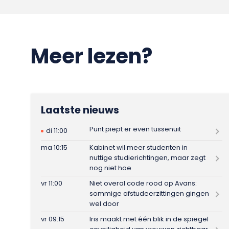
Meer lezen?
Laatste nieuws
Punt piept er even tussenuit
di 11:00
ma 10:15
Kabinet wil meer studenten in
nuttige studierichtingen, maar zegt
nog niet hoe
vr 11:00
Niet overal code rood op Avans:
sommige afstudeerzittingen gingen
wel door
vr 09:15
Iris maakt met één blik in de spiegel