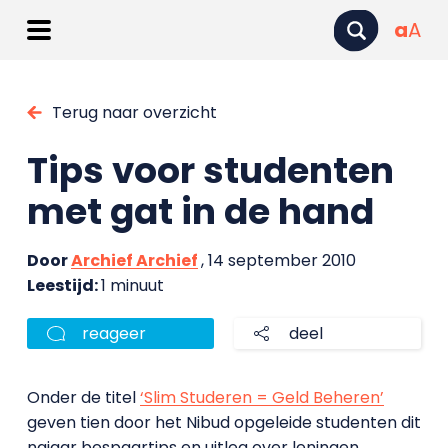
a
A
Terug naar overzicht
Tips voor studenten
met gat in de hand
Door
Archief Archief
, 14 september 2010
Leestijd:
1 minuut
reageer
deel
Onder de titel
‘Slim Studeren = Geld Beheren’
geven tien door het Nibud opgeleide studenten dit
najaar bespaartips en uitleg over leningen.