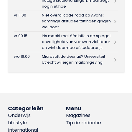
nuttige studierichtingen, maar zegt
nog niet hoe
vr 11:00
Niet overal code rood op Avans:
sommige afstudeerzittingen gingen
wel door
vr 09:15
Iris maakt met één blik in de spiegel
onveiligheid van vrouwen zichtbaar
en wint daarmee afstudeerprijs
wo 16:00
Microsoft de deur uit? Universiteit
Utrecht wil eigen mailomgeving
Categorieën
Menu
Onderwijs
Magazines
Lifestyle
Tip de redactie
International