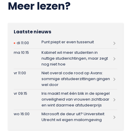
Meer lezen?
Laatste nieuws
Punt piept er even tussenuit
di 11:00
ma 10:15
Kabinet wil meer studenten in
nuttige studierichtingen, maar zegt
nog niet hoe
vr 11:00
Niet overal code rood op Avans:
sommige afstudeerzittingen gingen
wel door
vr 09:15
Iris maakt met één blik in de spiegel
onveiligheid van vrouwen zichtbaar
en wint daarmee afstudeerprijs
wo 16:00
Microsoft de deur uit? Universiteit
Utrecht wil eigen mailomgeving