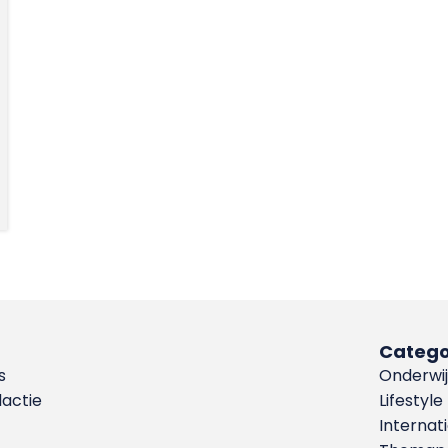
Catego
s
Onderwij
dactie
Lifestyle
Internat