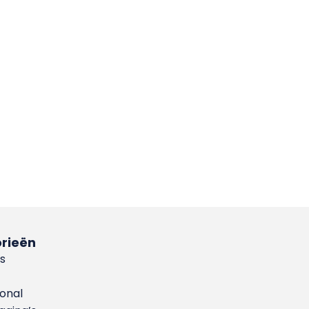
rieën
s
ional