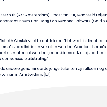
Dijksterhuis (Art Amsterdam), Roos van Put, Machteld Leij
meentemuseum Den Haag) en Suzanne Schwarz (Caldic Co
Elsbeth Ciesluk veel te ontdekken. ‘Het werk is direct en pe
 thema's zoals liefde en verlaten worden. Grootse thema's
oorten materiaal worden gecombineerd. Klei bijvoorbeeld,
k een sensuele uitstraling.’
 de andere genomineerde jonge talenten zijn alleen nog d
kterrein in Amsterdam. [LJ]