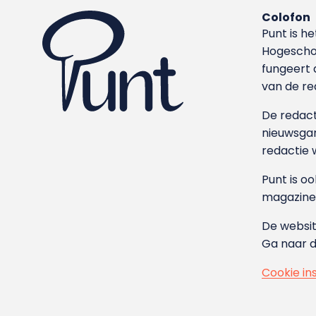
Colofon
Punt is h
Hoge­sch
fungeert 
van de re
De redacti
nieuwsgar
redactie 
Punt is o
magazine
De websit
Ga naar 
Cookie in