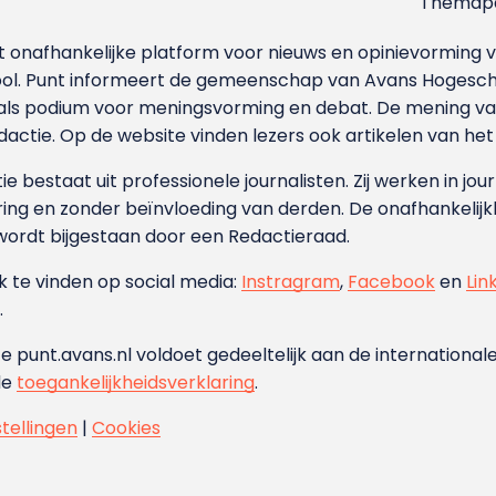
Themapa
et onafhankelijke platform voor nieuws en opinievormin
ool. Punt informeert de gemeenschap van Avans Hogesch
als podium voor meningsvorming en debat. De mening van 
dactie. Op de website vinden lezers ook artikelen van he
e bestaat uit professionele journalisten. Zij werken in jour
ing en zonder beïnvloeding van derden. De onafhankelijk
wordt bijgestaan door een Redactieraad.
ok te vinden op social media:
Instragram
,
Facebook
en
Lin
.
e punt.avans.nl voldoet gedeeltelijk aan de internationale
de
toegankelijkheidsverklaring
.
stellingen
|
Cookies