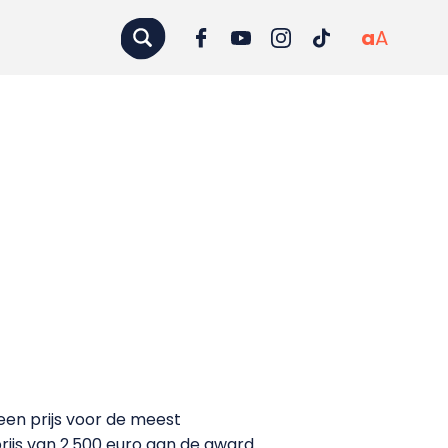
a
A
een prijs voor de meest
dprijs van 2.500 euro aan de award