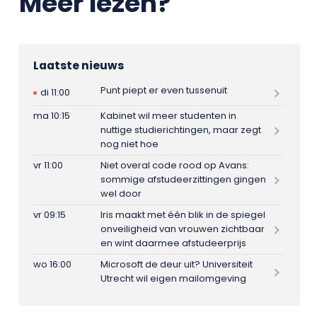
Meer lezen?
Laatste nieuws
Punt piept er even tussenuit
di 11:00
ma 10:15
Kabinet wil meer studenten in
nuttige studierichtingen, maar zegt
nog niet hoe
vr 11:00
Niet overal code rood op Avans:
sommige afstudeerzittingen gingen
wel door
vr 09:15
Iris maakt met één blik in de spiegel
onveiligheid van vrouwen zichtbaar
en wint daarmee afstudeerprijs
wo 16:00
Microsoft de deur uit? Universiteit
Utrecht wil eigen mailomgeving