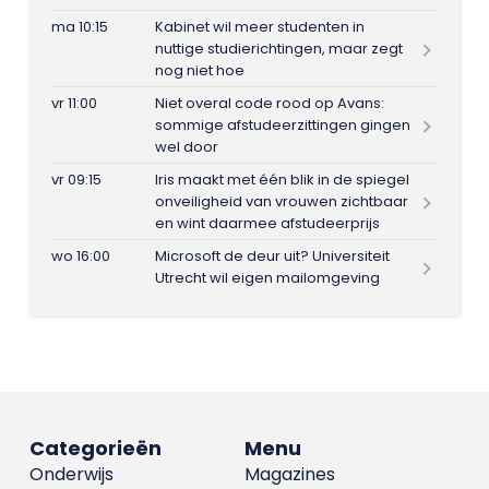
ma 10:15
Kabinet wil meer studenten in
nuttige studierichtingen, maar zegt
nog niet hoe
vr 11:00
Niet overal code rood op Avans:
sommige afstudeerzittingen gingen
wel door
vr 09:15
Iris maakt met één blik in de spiegel
onveiligheid van vrouwen zichtbaar
en wint daarmee afstudeerprijs
wo 16:00
Microsoft de deur uit? Universiteit
Utrecht wil eigen mailomgeving
Categorieën
Menu
Onderwijs
Magazines