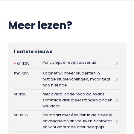
Meer lezen?
Laatste nieuws
Punt piept er even tussenuit
di 11:00
ma 10:15
Kabinet wil meer studenten in
nuttige studierichtingen, maar zegt
nog niet hoe
vr 11:00
Niet overal code rood op Avans:
sommige afstudeerzittingen gingen
wel door
vr 09:15
Iris maakt met één blik in de spiegel
onveiligheid van vrouwen zichtbaar
en wint daarmee afstudeerprijs