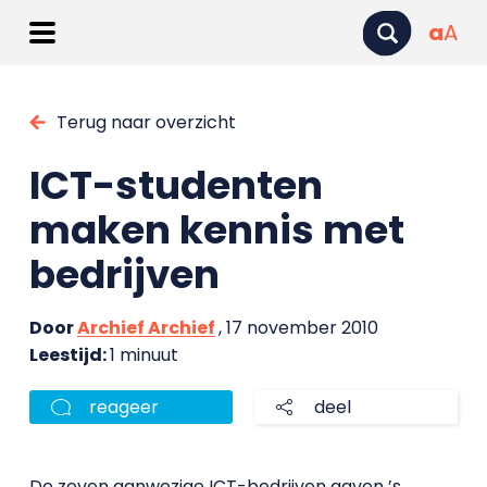
a
A
Terug naar overzicht
ICT-studenten
maken kennis met
bedrijven
Door
Archief Archief
, 17 november 2010
Leestijd:
1 minuut
reageer
deel
De zeven aanwezige ICT-bedrijven gaven ’s