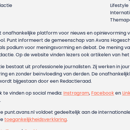
dactie
Lifestyle
Internat
Themapa
et onafhankelijke platform voor nieuws en opinievormin
ool. Punt informeert de gemeenschap van Avans Hogesch
als podium voor meningsvorming en debat. De mening van 
dactie. Op de website vinden lezers ook artikelen van he
e bestaat uit professionele journalisten. Zij werken in jour
ing en zonder beïnvloeding van derden. De onafhankelijk
wordt bijgestaan door een Redactieraad.
ok te vinden op social media:
Instragram
,
Facebook
en
Lin
.
e punt.avans.nl voldoet gedeeltelijk aan de internationale
de
toegankelijkheidsverklaring
.