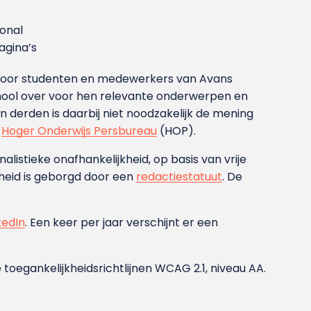
ional
gina’s
g voor studenten en medewerkers van Avans
ool over voor hen relevante onderwerpen en
derden is daarbij niet noodzakelijk de mening
t
Hoger Onderwijs Persbureau
(HOP).
nalistieke onafhankelijkheid, op basis van vrije
heid is geborgd door een
redactiestatuut
. De
kedIn
. Een keer per jaar verschijnt er een
 toegankelijkheidsrichtlijnen WCAG 2.1, niveau AA.