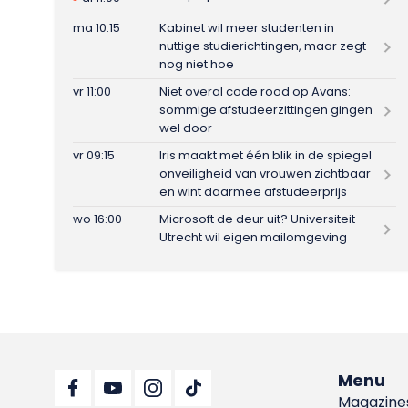
ma 10:15
Kabinet wil meer studenten in
nuttige studierichtingen, maar zegt
nog niet hoe
vr 11:00
Niet overal code rood op Avans:
sommige afstudeerzittingen gingen
wel door
vr 09:15
Iris maakt met één blik in de spiegel
onveiligheid van vrouwen zichtbaar
en wint daarmee afstudeerprijs
wo 16:00
Microsoft de deur uit? Universiteit
Utrecht wil eigen mailomgeving
Menu
Magazine