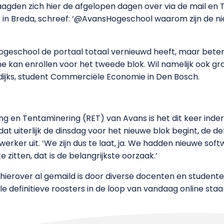
gden zich hier de afgelopen dagen over via de mail en Tw
n Breda, schreef: ‘@AvansHogeschool waarom zijn de ni
ogeschool de portaal totaal vernieuwd heeft, maar bete
me kan enrollen voor het tweede blok. Wil namelijk ook g
ndijks, student Commerciële Economie in Den Bosch.
ng en Tentaminering (RET) van Avans is het dit keer inde
 dat uiterlijk de dinsdag voor het nieuwe blok begint, de d
ewerker uit. ‘We zijn dus te laat, ja. We hadden nieuwe 
 zitten, dat is de belangrijkste oorzaak.’
erover al gemaild is door diverse docenten en studenten. ‘
 definitieve roosters in de loop van vandaag online staan