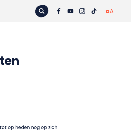
a
A
hten
 tot op heden nog op zich