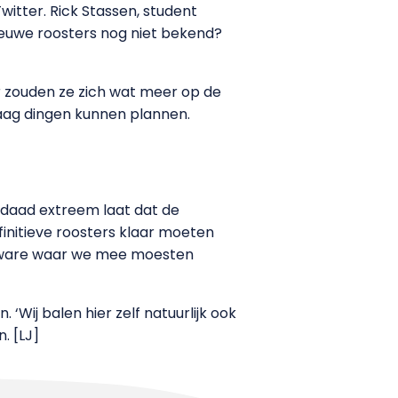
itter. Rick Stassen, student
euwe roosters nog niet bekend?
r zouden ze zich wat meer op de
raag dingen kunnen plannen.
rdaad extreem laat dat de
efinitieve roosters klaar moeten
software waar we mee moesten
Wij balen hier zelf natuurlijk ook
. [LJ]