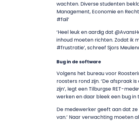
wachten. Diverse studenten beklaa
Management, Economie en Recht i
#fail’
‘Heel leuk en aardig dat @AvansH
inhoud moeten richten. Zodat ik 
#frustratie’, schreef Sjors Meule
Bug in de software
Volgens het bureau voor Roosteri
roosters rond zijn. ‘De afspraak is
zijn’, legt een Tilburgse RET-med
werken en daar bleek een bug in te
De medewerker geeft aan dat ze hi
van.’ Naar verwachting moeten alle