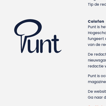
Tip de re
Colofon
Punt is h
Hoge­sch
fungeert 
van de re
De redacti
nieuwsgar
redactie 
Punt is o
magazine
De websit
Ga naar 