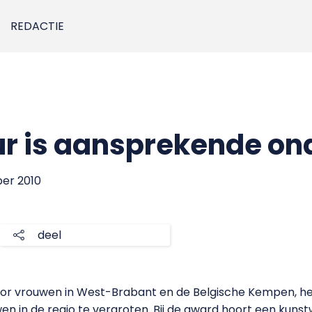
REDACTIE
ur is aansprekende o
ber 2010
deel
oor vrouwen in West-Brabant en de Belgische Kempen, hee
 in de regio te vergroten. Bij de award hoort een kunst