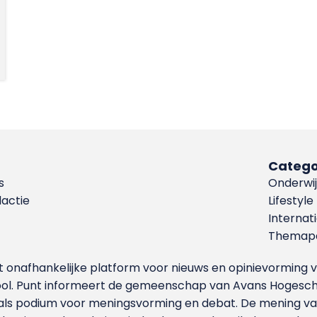
Catego
s
Onderwij
dactie
Lifestyle
Internat
Themapa
et onafhankelijke platform voor nieuws en opinievormin
ool. Punt informeert de gemeenschap van Avans Hogesch
als podium voor meningsvorming en debat. De mening van 