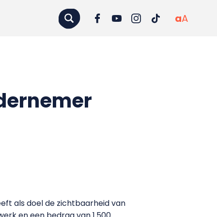
a
A
ndernemer
ft als doel de zichtbaarheid van
werk en een bedrag van 1.500