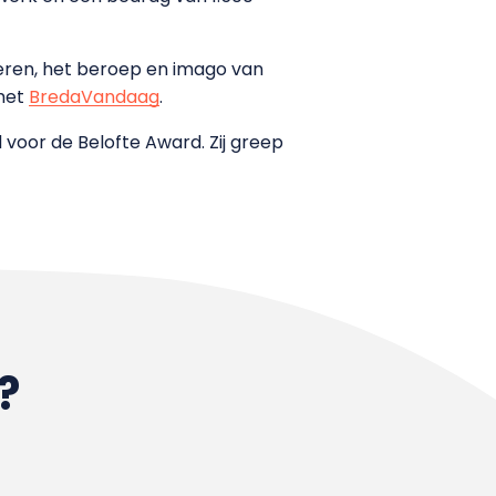
deren, het beroep en imago van
 met
BredaVandaag
.
voor de Belofte Award. Zij greep
?