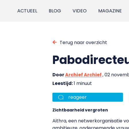
ACTUEEL
BLOG
VIDEO
MAGAZINE
Terug naar overzicht
Pabodirecte
Door
Archief Archief
, 02 novem
Leestijd:
1 minuut
reageer
Zichtbaarheid vergroten
Aithra, een netwerkorganisatie v
ambitieuze, ondernemende vrouwen