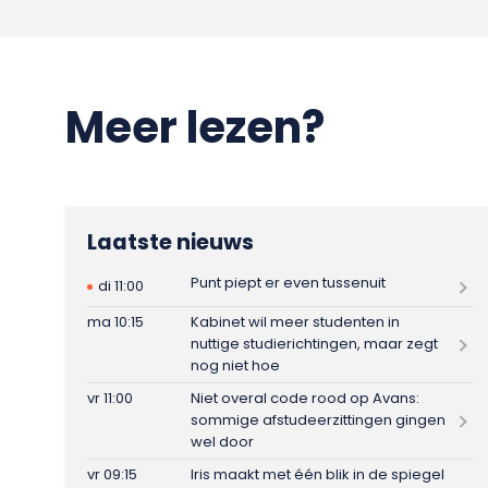
Meer lezen?
Laatste nieuws
Punt piept er even tussenuit
di 11:00
ma 10:15
Kabinet wil meer studenten in
nuttige studierichtingen, maar zegt
nog niet hoe
vr 11:00
Niet overal code rood op Avans:
sommige afstudeerzittingen gingen
wel door
vr 09:15
Iris maakt met één blik in de spiegel