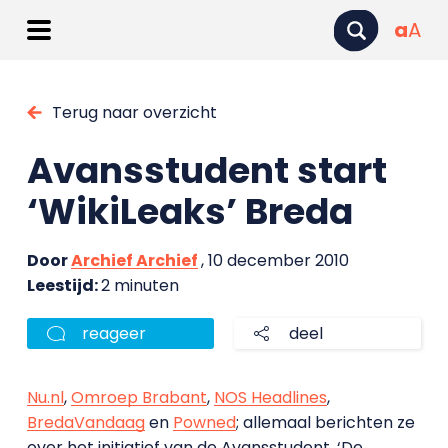
a
A
Terug naar overzicht
Avansstudent start
‘WikiLeaks’ Breda
Door
Archief Archief
, 10 december 2010
Leestijd:
2 minuten
reageer
deel
Nu.nl
,
Omroep Brabant
,
NOS Headlines
,
BredaVandaag
en
Powned
; allemaal berichten ze
over het initiatief van de Avansstudent. ‘De