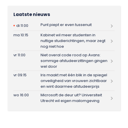
Laatste nieuws
Punt piept er even tussenuit
di 11:00
ma 10:15
Kabinet wil meer studenten in
nuttige studierichtingen, maar zegt
nog niet hoe
vr 11:00
Niet overal code rood op Avans:
sommige afstudeerzittingen gingen
wel door
vr 09:15
Iris maakt met één blik in de spiegel
onveiligheid van vrouwen zichtbaar
en wint daarmee afstudeerprijs
wo 16:00
Microsoft de deur uit? Universiteit
Utrecht wil eigen mailomgeving