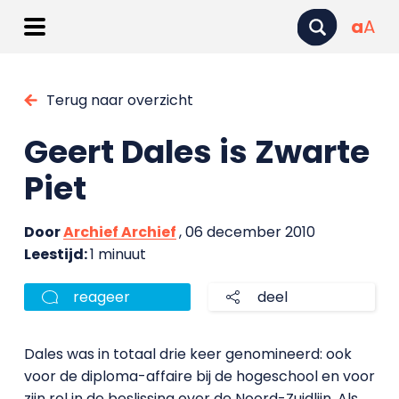
a
A
Terug naar overzicht
Geert Dales is Zwarte
Piet
Door
Archief Archief
, 06 december 2010
Leestijd:
1 minuut
reageer
deel
Dales was in totaal drie keer genomineerd: ook
voor de diploma-affaire bij de hogeschool en voor
zijn rol in de beslissing over de Noord-Zuidlijn. Als