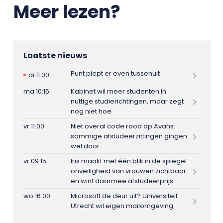
Meer lezen?
Laatste nieuws
Punt piept er even tussenuit
di 11:00
ma 10:15
Kabinet wil meer studenten in
nuttige studierichtingen, maar zegt
nog niet hoe
vr 11:00
Niet overal code rood op Avans:
sommige afstudeerzittingen gingen
wel door
vr 09:15
Iris maakt met één blik in de spiegel
onveiligheid van vrouwen zichtbaar
en wint daarmee afstudeerprijs
wo 16:00
Microsoft de deur uit? Universiteit
Utrecht wil eigen mailomgeving