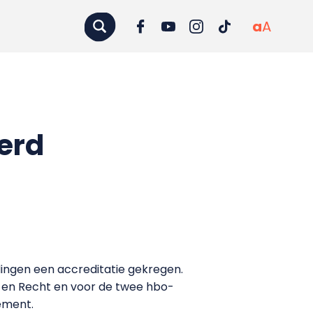
a
A
erd
idingen een accreditatie gekregen.
 en Recht en voor de twee hbo-
ement.