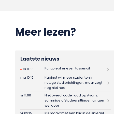
Meer lezen?
Laatste nieuws
Punt piept er even tussenuit
di 11:00
ma 10:15
Kabinet wil meer studenten in
nuttige studierichtingen, maar zegt
nog niet hoe
vr 11:00
Niet overal code rood op Avans:
sommige afstudeerzittingen gingen
wel door
vr 09:15
Iris maakt met één blik in de spiegel