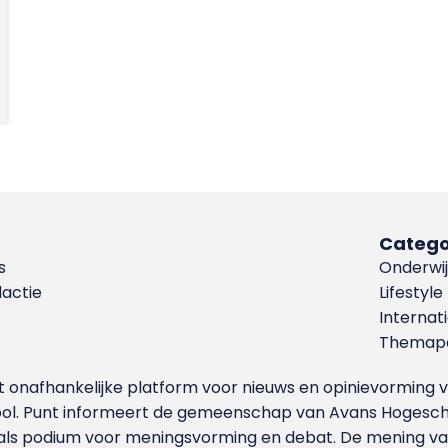
Catego
s
Onderwij
dactie
Lifestyle
Internat
Themapa
et onafhankelijke platform voor nieuws en opinievormin
ool. Punt informeert de gemeenschap van Avans Hogesch
als podium voor meningsvorming en debat. De mening van 