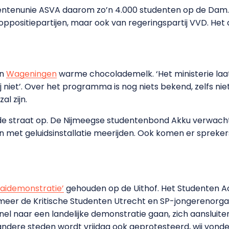
dentenunie ASVA daarom zo’n 4.000 studenten op de Da
e oppositiepartijen, maar ook van regeringspartij VVD. H
in
Wageningen
warme chocolademelk. ‘Het ministerie laat
iet’. Over het programma is nog niets bekend, zelfs niet
al zijn.
e straat op. De Nijmeegse studentenbond Akku verwacht 
 met geluidsinstallatie meerijden. Ook komen er sprekers,
aaidemonstratie’
gehouden op de Uithof. Het Studenten A
eer de Kritische Studenten Utrecht en SP-jongerenorga
nel naar een landelijke demonstratie gaan, zich aansluiten
andere steden wordt vrijdag ook geprotesteerd, wij vond