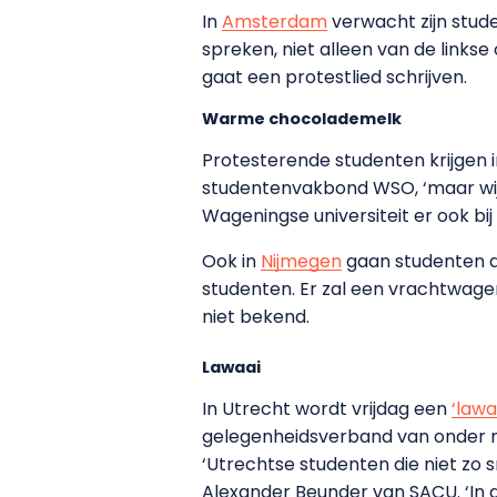
In
Amsterdam
verwacht zijn stu
spreken, niet alleen van de links
gaat een protestlied schrijven.
Warme chocolademelk
Protesterende studenten krijgen 
studentenvakbond WSO, ‘maar wij n
Wageningse universiteit er ook bij z
Ook in
Nijmegen
gaan studenten d
studenten. Er zal een vrachtwagen
niet bekend.
Lawaai
In Utrecht wordt vrijdag een
‘law
gelegenheidsverband van onder m
‘Utrechtse studenten die niet zo s
Alexander Beunder van SACU. ‘In 