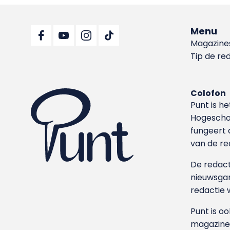
Menu
Magazine
Tip de re
Colofon
Punt is h
Hoge­sch
fungeert 
van de re
De redacti
nieuwsgar
redactie 
Punt is o
magazine