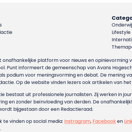
Catego
s
Onderwij
dactie
Lifestyle
Internat
Themapa
et onafhankelijke platform voor nieuws en opinievormin
ool. Punt informeert de gemeenschap van Avans Hogesch
als podium voor meningsvorming en debat. De mening van 
dactie. Op de website vinden lezers ook artikelen van he
e bestaat uit professionele journalisten. Zij werken in jour
ing en zonder beïnvloeding van derden. De onafhankelijk
wordt bijgestaan door een Redactieraad.
ok te vinden op social media:
Instragram
,
Facebook
en
Lin
.