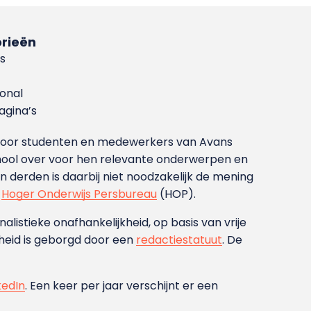
rieën
s
ional
gina’s
g voor studenten en medewerkers van Avans
ool over voor hen relevante onderwerpen en
derden is daarbij niet noodzakelijk de mening
t
Hoger Onderwijs Persbureau
(HOP).
nalistieke onafhankelijkheid, op basis van vrije
heid is geborgd door een
redactiestatuut
. De
kedIn
. Een keer per jaar verschijnt er een