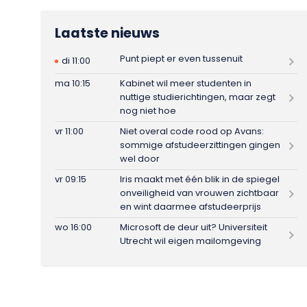
Laatste nieuws
Punt piept er even tussenuit
di 11:00
ma 10:15
Kabinet wil meer studenten in
nuttige studierichtingen, maar zegt
nog niet hoe
vr 11:00
Niet overal code rood op Avans:
sommige afstudeerzittingen gingen
wel door
vr 09:15
Iris maakt met één blik in de spiegel
onveiligheid van vrouwen zichtbaar
en wint daarmee afstudeerprijs
wo 16:00
Microsoft de deur uit? Universiteit
Utrecht wil eigen mailomgeving