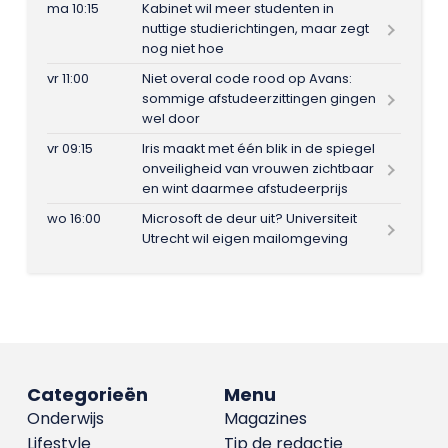
ma 10:15
Kabinet wil meer studenten in
nuttige studierichtingen, maar zegt
nog niet hoe
vr 11:00
Niet overal code rood op Avans:
sommige afstudeerzittingen gingen
wel door
vr 09:15
Iris maakt met één blik in de spiegel
onveiligheid van vrouwen zichtbaar
en wint daarmee afstudeerprijs
wo 16:00
Microsoft de deur uit? Universiteit
Utrecht wil eigen mailomgeving
Categorieën
Menu
Onderwijs
Magazines
Lifestyle
Tip de redactie