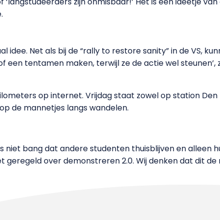
of ‘langstudeerders zijn onmisbaar!’ Het is een ideetje v
.
 idee. Net als bij de “rally to restore sanity” in de VS, k
f een tentamen maken, terwijl ze de actie wel steunen’,
lometers op internet. Vrijdag staat zowel op station Den
op de mannetjes langs wandelen.
s niet bang dat andere studenten thuisblijven en alleen 
het geregeld over demonstreren 2.0. Wij denken dat dit de