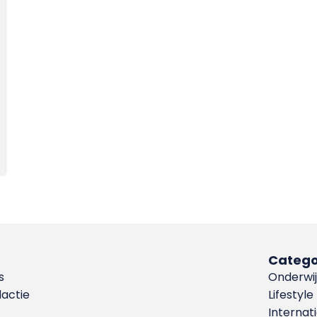
Catego
s
Onderwij
dactie
Lifestyle
Internat