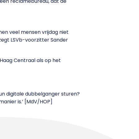
an een reclamebureau, dat de
unnen veel mensen vrijdag niet
 zegt LSVb-voorzitter Sander
 Haag Centraal als op het
hun digitale dubbelganger sturen?
 manier is.’ [MdV/HOP]