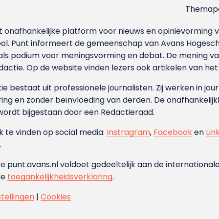
Themapa
et onafhankelijke platform voor nieuws en opinievormin
ool. Punt informeert de gemeenschap van Avans Hogesch
als podium voor meningsvorming en debat. De mening van 
dactie. Op de website vinden lezers ook artikelen van he
e bestaat uit professionele journalisten. Zij werken in jour
ing en zonder beïnvloeding van derden. De onafhankelijk
wordt bijgestaan door een Redactieraad.
ok te vinden op social media:
Instragram
,
Facebook
en
Lin
.
e punt.avans.nl voldoet gedeeltelijk aan de internationale
de
toegankelijkheidsverklaring
.
stellingen
|
Cookies