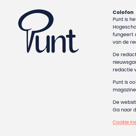
Colofon
Punt is h
Hoge­sch
fungeert 
van de re
De redacti
nieuwsgar
redactie 
Punt is o
magazine
De websit
Ga naar 
Cookie in