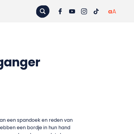
a
A
lganger
van een spandoek en reden van
hebben een bordje in hun hand