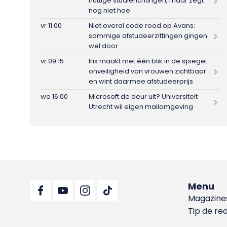
nuttige studierichtingen, maar zegt
nog niet hoe
vr 11:00
Niet overal code rood op Avans:
sommige afstudeerzittingen gingen
wel door
vr 09:15
Iris maakt met één blik in de spiegel
onveiligheid van vrouwen zichtbaar
en wint daarmee afstudeerprijs
wo 16:00
Microsoft de deur uit? Universiteit
Utrecht wil eigen mailomgeving
Menu
Magazine
Tip de re