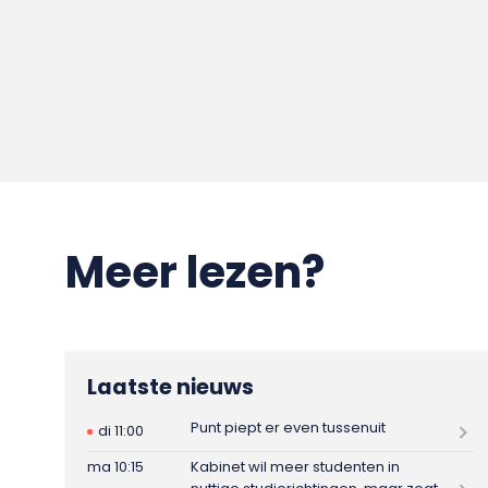
Meer lezen?
Laatste nieuws
Punt piept er even tussenuit
di 11:00
ma 10:15
Kabinet wil meer studenten in