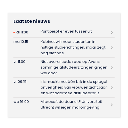
Laatste nieuws
Punt piept er even tussenuit
di 11:00
ma 10:15
Kabinet wil meer studenten in
nuttige studierichtingen, maar zegt
nog niet hoe
vr 11:00
Niet overal code rood op Avans:
sommige afstudeerzittingen gingen
wel door
vr 09:15
Iris maakt met één blik in de spiegel
onveiligheid van vrouwen zichtbaar
en wint daarmee afstudeerprijs
wo 16:00
Microsoft de deur uit? Universiteit
Utrecht wil eigen mailomgeving