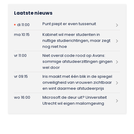
Laatste nieuws
Punt piept er even tussenuit
di 11:00
ma 10:15
Kabinet wil meer studenten in
nuttige studierichtingen, maar zegt
nog niet hoe
vr 11:00
Niet overal code rood op Avans:
sommige afstudeerzittingen gingen
wel door
vr 09:15
Iris maakt met één blik in de spiegel
onveiligheid van vrouwen zichtbaar
en wint daarmee afstudeerprijs
wo 16:00
Microsoft de deur uit? Universiteit
Utrecht wil eigen mailomgeving