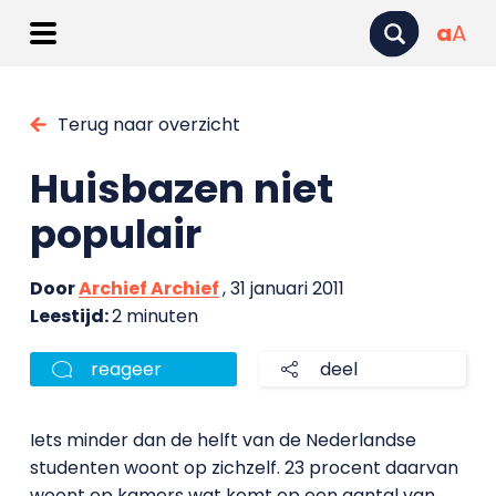
a
A
Terug naar overzicht
Huisbazen niet
populair
Door
Archief Archief
, 31 januari 2011
Leestijd:
2 minuten
reageer
deel
Iets minder dan de helft van de Nederlandse
studenten woont op zichzelf. 23 procent daarvan
woont op kamers wat komt op een aantal van