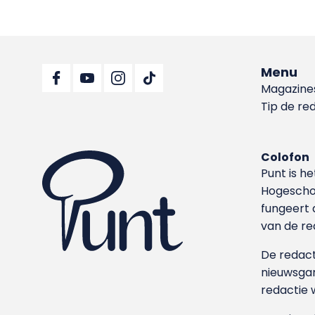
Menu
Magazine
Tip de re
Colofon
Punt is h
Hoge­sch
fungeert 
van de re
De redacti
nieuwsgar
redactie 