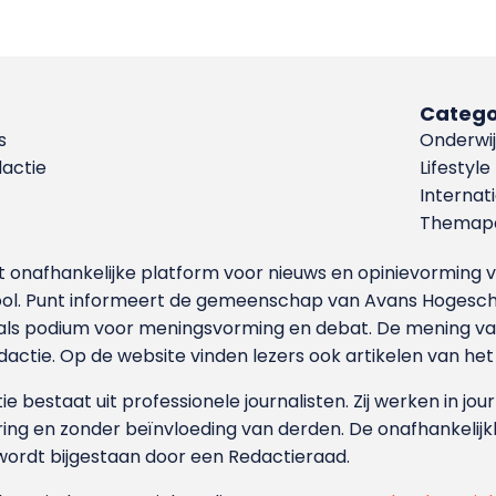
Catego
s
Onderwij
dactie
Lifestyle
Internat
Themapa
et onafhankelijke platform voor nieuws en opinievormin
ool. Punt informeert de gemeenschap van Avans Hogesch
als podium voor meningsvorming en debat. De mening van 
dactie. Op de website vinden lezers ook artikelen van he
e bestaat uit professionele journalisten. Zij werken in jour
ing en zonder beïnvloeding van derden. De onafhankelijk
wordt bijgestaan door een Redactieraad.