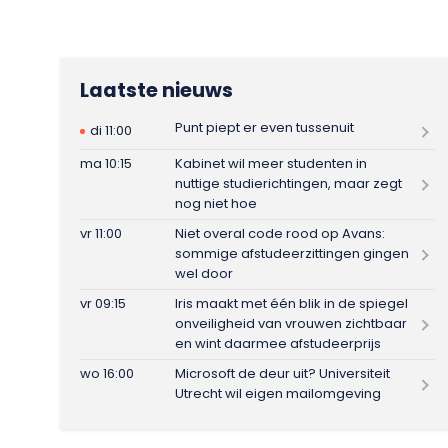
Laatste nieuws
Punt piept er even tussenuit
di 11:00
ma 10:15
Kabinet wil meer studenten in
nuttige studierichtingen, maar zegt
nog niet hoe
vr 11:00
Niet overal code rood op Avans:
sommige afstudeerzittingen gingen
wel door
vr 09:15
Iris maakt met één blik in de spiegel
onveiligheid van vrouwen zichtbaar
en wint daarmee afstudeerprijs
wo 16:00
Microsoft de deur uit? Universiteit
Utrecht wil eigen mailomgeving