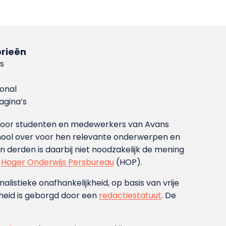
rieën
s
ional
gina’s
g voor studenten en medewerkers van Avans
ool over voor hen relevante onderwerpen en
derden is daarbij niet noodzakelijk de mening
t
Hoger Onderwijs Persbureau
(HOP).
nalistieke onafhankelijkheid, op basis van vrije
heid is geborgd door een
redactiestatuut
. De