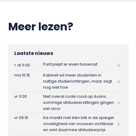
Meer lezen?
Laatste nieuws
Punt piept er even tussenuit
di 11:00
ma 10:15
Kabinet wil meer studenten in
nuttige studierichtingen, maar zegt
nog niet hoe
vr 11:00
Niet overal code rood op Avans:
sommige afstudeerzittingen gingen
wel door
vr 09:15
Iris maakt met één blik in de spiegel
onveiligheid van vrouwen zichtbaar
en wint daarmee afstudeerprijs