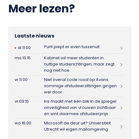
Meer lezen?
Laatste nieuws
Punt piept er even tussenuit
di 11:00
ma 10:15
Kabinet wil meer studenten in
nuttige studierichtingen, maar zegt
nog niet hoe
vr 11:00
Niet overal code rood op Avans:
sommige afstudeerzittingen gingen
wel door
vr 09:15
Iris maakt met één blik in de spiegel
onveiligheid van vrouwen zichtbaar
en wint daarmee afstudeerprijs
wo 16:00
Microsoft de deur uit? Universiteit
Utrecht wil eigen mailomgeving