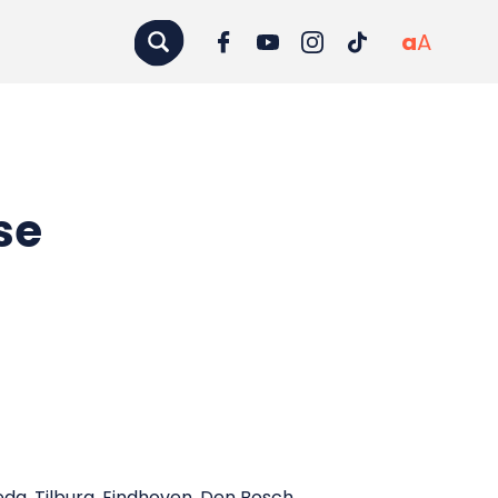
a
A
se
eda, Tilburg, Eindhoven, Den Bosch