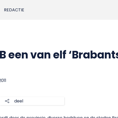
REDACTIE
B een van elf ‘Brabant
2011
deel
ordt door de provincie, diverse bedrijven en de steden Br