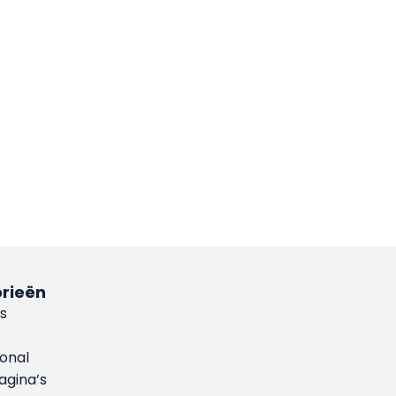
rieën
s
ional
gina’s