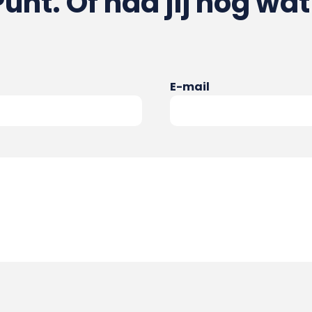
Punt. Of had jij nog wat
E-mail