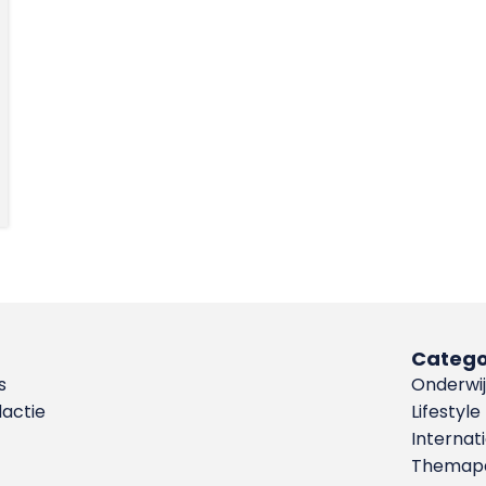
Catego
s
Onderwij
dactie
Lifestyle
Internat
Themapa