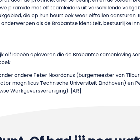
eve piramide met elf teamleiders uit verschillende vakge
akgebied, die op hun beurt ook weer elftallen aansturen. In
 onderwerpen als de Brabantse identiteit, bestuurlijke inn
jk elf ideeën opleveren die de Brabantse samenleving se
boek.
 onder andere Peter Noordanus (burgemeester van Tilbur
tor magnificus Technische Universiteit Eindhoven) en Pe
wse Werkgeversvereniging). [AR]