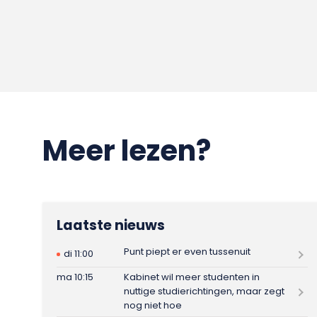
Meer lezen?
Laatste nieuws
Punt piept er even tussenuit
di 11:00
ma 10:15
Kabinet wil meer studenten in
nuttige studierichtingen, maar zegt
nog niet hoe