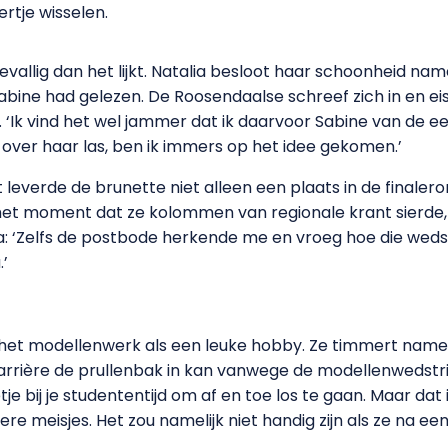
rtje wisselen.
vallig dan het lijkt. Natalia besloot haar schoonheid namel
abine had gelezen. De Roosendaalse schreef zich in en e
‘Ik vind het wel jammer dat ik daarvoor Sabine van de ee
el over haar las, ben ik immers op het idee gekomen.’
leverde de brunette niet alleen een plaats in de finale
 het moment dat ze kolommen van regionale krant sierde,
: ‘Zelfs de postbode herkende me en vroeg hoe die wedstri
’
 het modellenwerk als een leuke hobby. Ze timmert namel
rrière de prullenbak in kan vanwege de modellenwedstrijd
e bij je studententijd om af en toe los te gaan. Maar dat is
e meisjes. Het zou namelijk niet handig zijn als ze na een