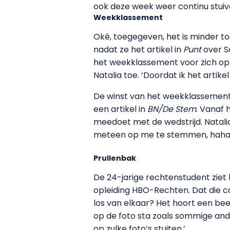
ook deze week weer continu stuive
Weekklassement
Oké, toegegeven, het is minder toe
nadat ze het artikel in
Punt
over S
het weekklassement voor zich op. 
Natalia toe. ‘Doordat ik het artik
De winst van het weekklassement 
een artikel in
BN/De Stem
. Vanaf
meedoet met de wedstrijd. Natalia
meteen op me te stemmen, haha.
Prullenbak
De 24-jarige rechtenstudent ziet
opleiding HBO-Rechten. Dat die ca
los van elkaar? Het hoort een beetj
op de foto sta zoals sommige ander
op zulke foto’s stuiten.’