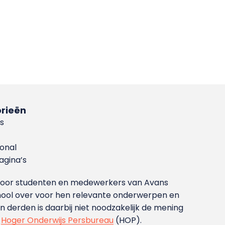
rieën
s
ional
gina’s
g voor studenten en medewerkers van Avans
ool over voor hen relevante onderwerpen en
derden is daarbij niet noodzakelijk de mening
t
Hoger Onderwijs Persbureau
(HOP).