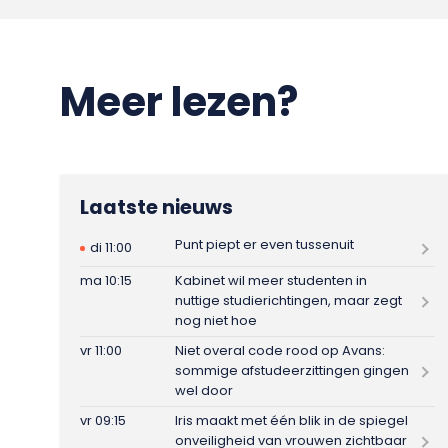
Meer lezen?
Laatste nieuws
Punt piept er even tussenuit
di 11:00
ma 10:15
Kabinet wil meer studenten in
nuttige studierichtingen, maar zegt
nog niet hoe
vr 11:00
Niet overal code rood op Avans:
sommige afstudeerzittingen gingen
wel door
vr 09:15
Iris maakt met één blik in de spiegel
onveiligheid van vrouwen zichtbaar