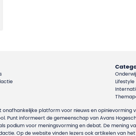
Catego
s
Onderwij
dactie
Lifestyle
Internat
Themapa
et onafhankelijke platform voor nieuws en opinievormin
ool. Punt informeert de gemeenschap van Avans Hogesch
als podium voor meningsvorming en debat. De mening van 
dactie. Op de website vinden lezers ook artikelen van he