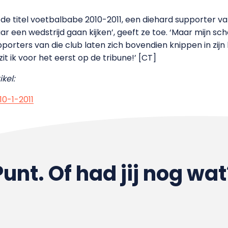
e titel voetbalbabe 2010-2011, een diehard supporter va
ar een wedstrijd gaan kijken’, geeft ze toe. ‘Maar mijn sc
pporters van die club laten zich bovendien knippen in zij
it ik voor het eerst op de tribune!’ [CT]
kel:
0-1-2011
Punt. Of had jij nog wat