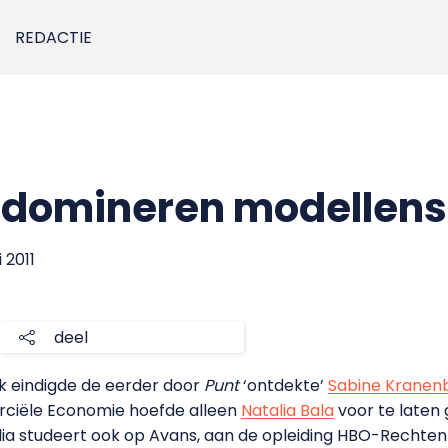
REDACTIE
domineren modellenst
 2011
deel
k eindigde de eerder door
Punt
‘ontdekte’
Sabine Kranen
rciële Economie hoefde alleen
Natalia Bala
voor te laten 
a studeert ook op Avans, aan de opleiding HBO-Rechten i