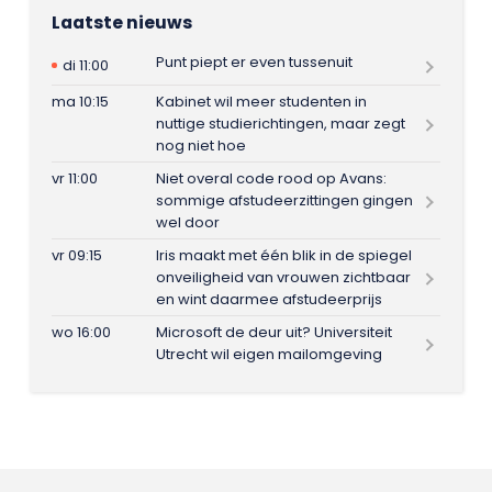
Laatste nieuws
Punt piept er even tussenuit
di 11:00
ma 10:15
Kabinet wil meer studenten in
nuttige studierichtingen, maar zegt
nog niet hoe
vr 11:00
Niet overal code rood op Avans:
sommige afstudeerzittingen gingen
wel door
vr 09:15
Iris maakt met één blik in de spiegel
onveiligheid van vrouwen zichtbaar
en wint daarmee afstudeerprijs
wo 16:00
Microsoft de deur uit? Universiteit
Utrecht wil eigen mailomgeving