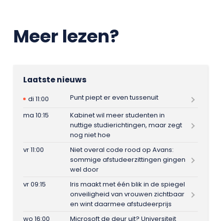
Meer lezen?
Laatste nieuws
Punt piept er even tussenuit
di 11:00
ma 10:15
Kabinet wil meer studenten in
nuttige studierichtingen, maar zegt
nog niet hoe
vr 11:00
Niet overal code rood op Avans:
sommige afstudeerzittingen gingen
wel door
vr 09:15
Iris maakt met één blik in de spiegel
onveiligheid van vrouwen zichtbaar
en wint daarmee afstudeerprijs
wo 16:00
Microsoft de deur uit? Universiteit