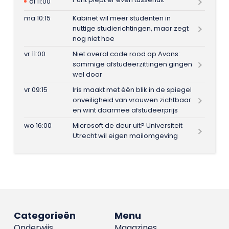
di 11:00
ma 10:15
Kabinet wil meer studenten in
nuttige studierichtingen, maar zegt
nog niet hoe
vr 11:00
Niet overal code rood op Avans:
sommige afstudeerzittingen gingen
wel door
vr 09:15
Iris maakt met één blik in de spiegel
onveiligheid van vrouwen zichtbaar
en wint daarmee afstudeerprijs
wo 16:00
Microsoft de deur uit? Universiteit
Utrecht wil eigen mailomgeving
Categorieën
Menu
Onderwijs
Magazines