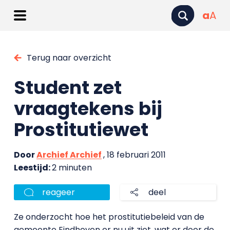
a
A
Terug naar overzicht
Student zet
vraagtekens bij
Prostitutiewet
Door
Archief Archief
, 18 februari 2011
Leestijd:
2 minuten
reageer
deel
Ze onderzocht hoe het prostitutiebeleid van de
gemeente Eindhoven er nu uit ziet, wat er door de