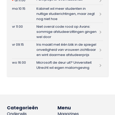
di 11:00
ma 10:15
Kabinet wil meer studenten in
nuttige studierichtingen, maar zegt
nog niet hoe
vr 11:00
Niet overal code rood op Avans:
sommige afstudeerzittingen gingen
wel door
vr 09:15
Iris maakt met één blik in de spiegel
onveiligheid van vrouwen zichtbaar
en wint daarmee afstudeerprijs
wo 16:00
Microsoft de deur uit? Universiteit
Utrecht wil eigen mailomgeving
Categorieën
Menu
Onderwijs
Magazines