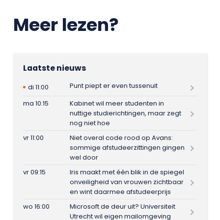
Meer lezen?
Laatste nieuws
Punt piept er even tussenuit
di 11:00
ma 10:15
Kabinet wil meer studenten in
nuttige studierichtingen, maar zegt
nog niet hoe
vr 11:00
Niet overal code rood op Avans:
sommige afstudeerzittingen gingen
wel door
vr 09:15
Iris maakt met één blik in de spiegel
onveiligheid van vrouwen zichtbaar
en wint daarmee afstudeerprijs
wo 16:00
Microsoft de deur uit? Universiteit
Utrecht wil eigen mailomgeving