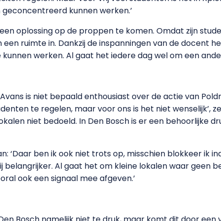
en geconcentreerd kunnen werken.’
een oplossing op de proppen te komen. Omdat zijn stude
 een ruimte in. Dankzij de inspanningen van de docent h
e kunnen werken. Al gaat het iedere dag wel om een ander
ans is niet bepaald enthousiast over de actie van Poldner
udenten te regelen, maar voor ons is het niet wenselijk’, z
 lokalen niet bedoeld. In Den Bosch is er een behoorlijke 
n: ‘Daar ben ik ook niet trots op, misschien blokkeer ik i
 belangrijker. Al gaat het om kleine lokalen waar geen be
vooral ook een signaal mee afgeven.’
Den Bosch namelijk niet te druk, maar komt dit door een 