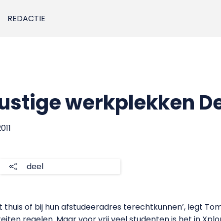
REDACTIE
ustige werkplekken D
011
deel
t thuis of bij hun afstudeeradres terechtkunnen’, legt Tom
ten regelen. Maar voor vrij veel studenten is het in Xplor