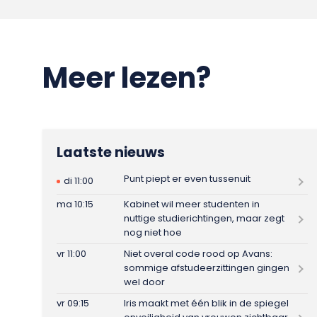
Meer lezen?
Laatste nieuws
Punt piept er even tussenuit
di 11:00
ma 10:15
Kabinet wil meer studenten in
nuttige studierichtingen, maar zegt
nog niet hoe
vr 11:00
Niet overal code rood op Avans:
sommige afstudeerzittingen gingen
wel door
vr 09:15
Iris maakt met één blik in de spiegel