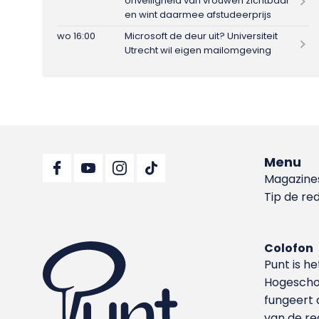
onveiligheid van vrouwen zichtbaar
en wint daarmee afstudeerprijs
wo 16:00
Microsoft de deur uit? Universiteit
Utrecht wil eigen mailomgeving
Menu
Magazine
Tip de re
Colofon
Punt is h
Hoge­sch
fungeert 
van de re