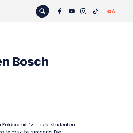
a
A
en Bosch
 Poldner uit. ‘Voor die studenten
a te druk, te rumoerig. Die