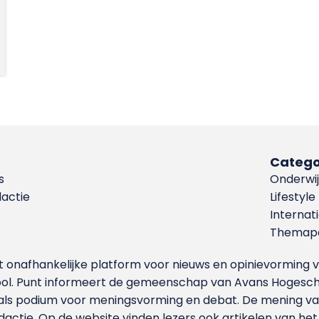
Catego
s
Onderwij
dactie
Lifestyle
Internat
Themapa
et onafhankelijke platform voor nieuws en opinievormin
ool. Punt informeert de gemeenschap van Avans Hogesch
als podium voor meningsvorming en debat. De mening van 
dactie. Op de website vinden lezers ook artikelen van he