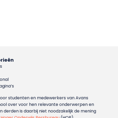
rieën
s
ional
gina’s
g voor studenten en medewerkers van Avans
ool over voor hen relevante onderwerpen en
derden is daarbij niet noodzakelijk de mening
t
Hoger Onderwijs Persbureau
(HOP).