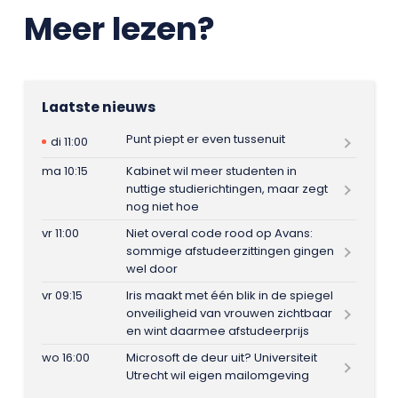
Meer lezen?
Laatste nieuws
Punt piept er even tussenuit
di 11:00
ma 10:15
Kabinet wil meer studenten in
nuttige studierichtingen, maar zegt
nog niet hoe
vr 11:00
Niet overal code rood op Avans:
sommige afstudeerzittingen gingen
wel door
vr 09:15
Iris maakt met één blik in de spiegel
onveiligheid van vrouwen zichtbaar
en wint daarmee afstudeerprijs
wo 16:00
Microsoft de deur uit? Universiteit
Utrecht wil eigen mailomgeving