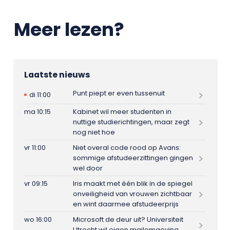
Meer lezen?
Laatste nieuws
Punt piept er even tussenuit
di 11:00
ma 10:15
Kabinet wil meer studenten in
nuttige studierichtingen, maar zegt
nog niet hoe
vr 11:00
Niet overal code rood op Avans:
sommige afstudeerzittingen gingen
wel door
vr 09:15
Iris maakt met één blik in de spiegel
onveiligheid van vrouwen zichtbaar
en wint daarmee afstudeerprijs
wo 16:00
Microsoft de deur uit? Universiteit
Utrecht wil eigen mailomgeving