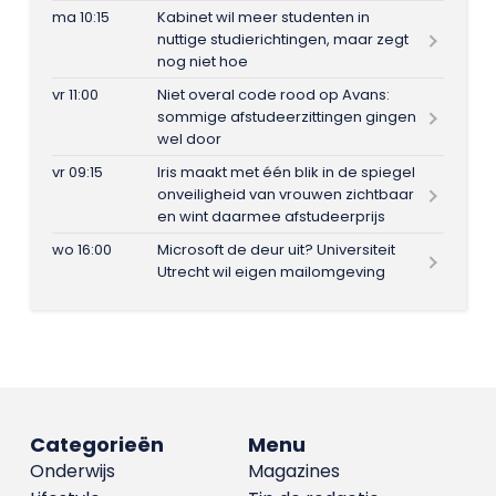
ma 10:15
Kabinet wil meer studenten in
nuttige studierichtingen, maar zegt
nog niet hoe
vr 11:00
Niet overal code rood op Avans:
sommige afstudeerzittingen gingen
wel door
vr 09:15
Iris maakt met één blik in de spiegel
onveiligheid van vrouwen zichtbaar
en wint daarmee afstudeerprijs
wo 16:00
Microsoft de deur uit? Universiteit
Utrecht wil eigen mailomgeving
Categorieën
Menu
Onderwijs
Magazines