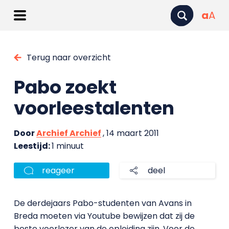
a
A
Terug naar overzicht
Pabo zoekt
voorleestalenten
Door
Archief Archief
, 14 maart 2011
Leestijd:
1 minuut
reageer
deel
De derdejaars Pabo-studenten van Avans in
Breda moeten via Youtube bewijzen dat zij de
beste voorlezer van de opleiding zijn. Voor de