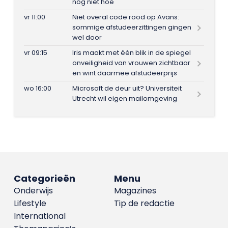
nog niet hoe
vr 11:00
Niet overal code rood op Avans:
sommige afstudeerzittingen gingen
wel door
vr 09:15
Iris maakt met één blik in de spiegel
onveiligheid van vrouwen zichtbaar
en wint daarmee afstudeerprijs
wo 16:00
Microsoft de deur uit? Universiteit
Utrecht wil eigen mailomgeving
Categorieën
Menu
Onderwijs
Magazines
Lifestyle
Tip de redactie
International