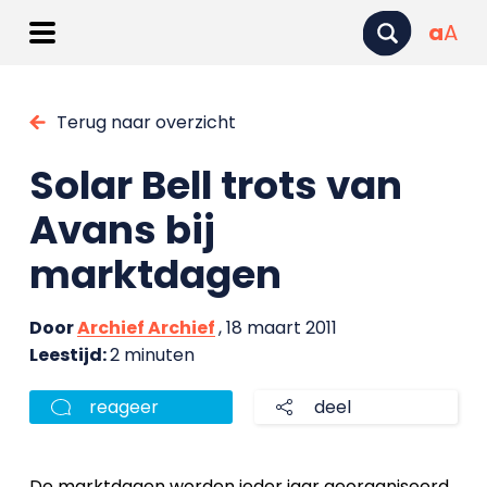
a
A
Terug naar overzicht
Solar Bell trots van
Avans bij
marktdagen
Door
Archief Archief
, 18 maart 2011
Leestijd:
2 minuten
reageer
deel
De marktdagen worden ieder jaar georganiseerd