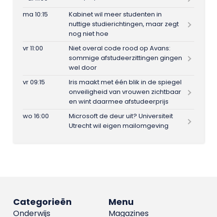
ma 10:15
Kabinet wil meer studenten in
nuttige studierichtingen, maar zegt
nog niet hoe
vr 11:00
Niet overal code rood op Avans:
sommige afstudeerzittingen gingen
wel door
vr 09:15
Iris maakt met één blik in de spiegel
onveiligheid van vrouwen zichtbaar
en wint daarmee afstudeerprijs
wo 16:00
Microsoft de deur uit? Universiteit
Utrecht wil eigen mailomgeving
Categorieën
Menu
Onderwijs
Magazines