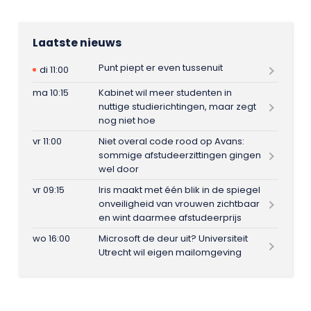
Laatste nieuws
Punt piept er even tussenuit
di 11:00
ma 10:15
Kabinet wil meer studenten in
nuttige studierichtingen, maar zegt
nog niet hoe
vr 11:00
Niet overal code rood op Avans:
sommige afstudeerzittingen gingen
wel door
vr 09:15
Iris maakt met één blik in de spiegel
onveiligheid van vrouwen zichtbaar
en wint daarmee afstudeerprijs
wo 16:00
Microsoft de deur uit? Universiteit
Utrecht wil eigen mailomgeving