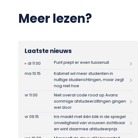
Meer lezen?
Laatste nieuws
Punt piept er even tussenuit
di 11:00
ma 10:15
Kabinet wil meer studenten in
nuttige studierichtingen, maar zegt
nog niet hoe
vr 11:00
Niet overal code rood op Avans:
sommige afstudeerzittingen gingen
wel door
vr 09:15
Iris maakt met één blik in de spiegel
onveiligheid van vrouwen zichtbaar
en wint daarmee afstudeerprijs