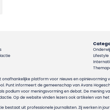
Catego
s
Onderwij
dactie
Lifestyle
Internat
Themapa
et onafhankelijke platform voor nieuws en opinievormin
ool. Punt informeert de gemeenschap van Avans Hogesch
als podium voor meningsvorming en debat. De mening van 
dactie. Op de website vinden lezers ook artikelen van he
e bestaat uit professionele journalisten. Zij werken in jour