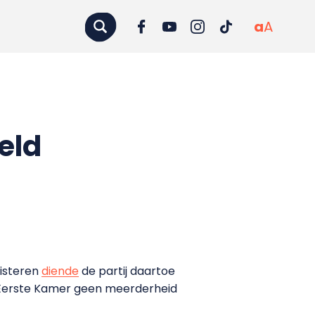
a
A
eld
Gisteren
diende
de partij daartoe
de Eerste Kamer geen meerderheid