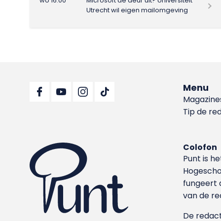
wo 16:00
Microsoft de deur uit? Universiteit
Utrecht wil eigen mailomgeving
Menu
Magazine
Tip de re
Colofon
Punt is h
Hoge­sch
fungeert 
van de re
De redacti