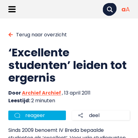
a
A
Terug naar overzicht
‘Excellente
studenten’ leiden tot
ergernis
Door
Archief Archief
, 13 april 2011
Leestijd:
2 minuten
reageer
deel
Sinds 2009 benoemt IV Breda bepaalde
studenten als ‘excellent’. Voor vrije studiepunten