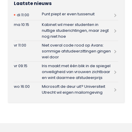
Laatste nieuws
Punt piept er even tussenuit
di 11:00
ma 10:15
Kabinet wil meer studenten in
nuttige studierichtingen, maar zegt
nog niet hoe
vr 11:00
Niet overal code rood op Avans:
sommige afstudeerzittingen gingen
wel door
vr 09:15
Iris maakt met één blik in de spiegel
onveiligheid van vrouwen zichtbaar
en wint daarmee afstudeerprijs
wo 16:00
Microsoft de deur uit? Universiteit
Utrecht wil eigen mailomgeving