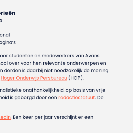
rieën
s
ional
gina’s
g voor studenten en medewerkers van Avans
ool over voor hen relevante onderwerpen en
derden is daarbij niet noodzakelijk de mening
t
Hoger Onderwijs Persbureau
(HOP).
nalistieke onafhankelijkheid, op basis van vrije
heid is geborgd door een
redactiestatuut
. De
kedIn
. Een keer per jaar verschijnt er een