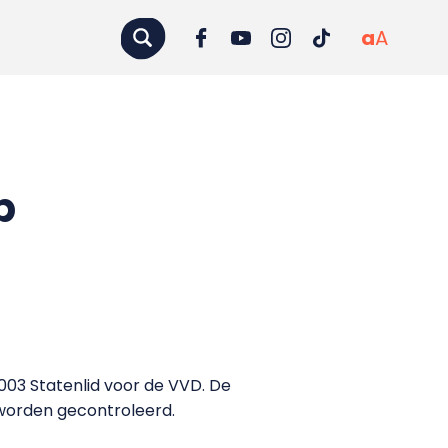
a
A
p
 2003 Statenlid voor de VVD. De
 worden gecontroleerd.