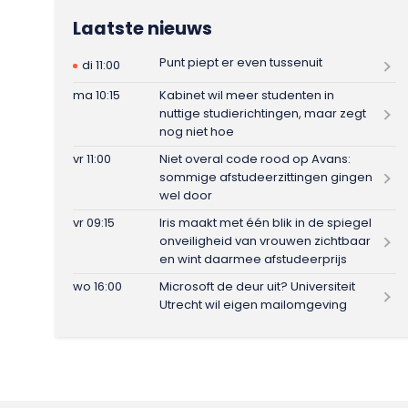
Laatste nieuws
Punt piept er even tussenuit
di 11:00
ma 10:15
Kabinet wil meer studenten in
nuttige studierichtingen, maar zegt
nog niet hoe
vr 11:00
Niet overal code rood op Avans:
sommige afstudeerzittingen gingen
wel door
vr 09:15
Iris maakt met één blik in de spiegel
onveiligheid van vrouwen zichtbaar
en wint daarmee afstudeerprijs
wo 16:00
Microsoft de deur uit? Universiteit
Utrecht wil eigen mailomgeving