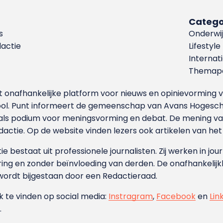
Catego
s
Onderwij
dactie
Lifestyle
Internat
Themapa
et onafhankelijke platform voor nieuws en opinievormin
ool. Punt informeert de gemeenschap van Avans Hogesch
als podium voor meningsvorming en debat. De mening van 
dactie. Op de website vinden lezers ook artikelen van he
e bestaat uit professionele journalisten. Zij werken in jour
ing en zonder beïnvloeding van derden. De onafhankelijk
wordt bijgestaan door een Redactieraad.
ok te vinden op social media:
Instragram
,
Facebook
en
Lin
.