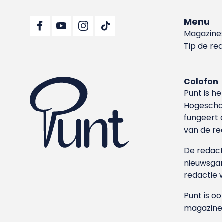
Menu
Magazine
Tip de re
Colofon
Punt is h
Hoge­sch
fungeert 
van de re
De redacti
nieuwsgar
redactie 
Punt is o
magazine