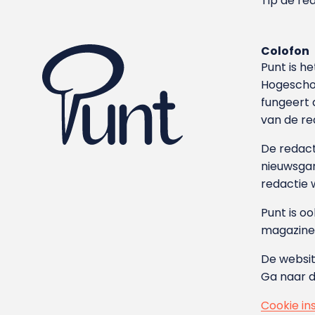
Tip de re
Colofon
Punt is h
Hoge­sch
fungeert 
van de re
De redacti
nieuwsgar
redactie 
Punt is o
magazine
De websit
Ga naar 
Cookie in