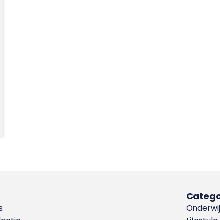
Catego
s
Onderwij