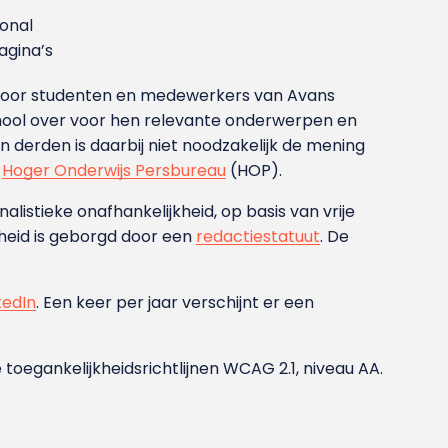
ional
gina’s
g voor studenten en medewerkers van Avans
ool over voor hen relevante onderwerpen en
derden is daarbij niet noodzakelijk de mening
t
Hoger Onderwijs Persbureau
(HOP).
nalistieke onafhankelijkheid, op basis van vrije
heid is geborgd door een
redactiestatuut
. De
kedIn
. Een keer per jaar verschijnt er een
 toegankelijkheidsrichtlijnen WCAG 2.1, niveau AA.