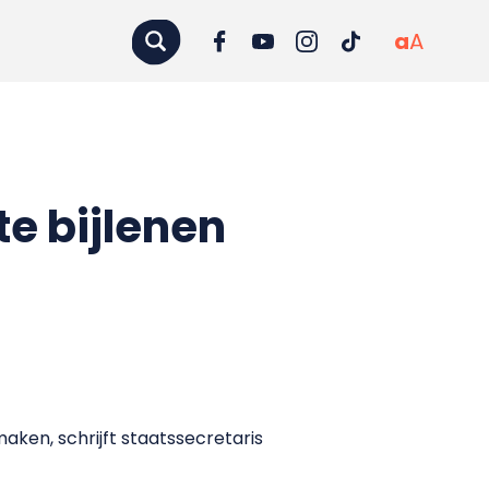
a
A
e bijlenen
aken, schrijft staatssecretaris