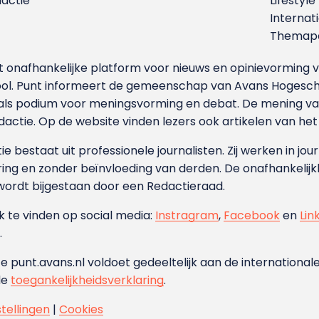
dactie
Lifestyle
Internat
Themapa
et onafhankelijke platform voor nieuws en opinievormin
ool. Punt informeert de gemeenschap van Avans Hogesch
als podium voor meningsvorming en debat. De mening van 
dactie. Op de website vinden lezers ook artikelen van he
e bestaat uit professionele journalisten. Zij werken in jour
ing en zonder beïnvloeding van derden. De onafhankelijk
wordt bijgestaan door een Redactieraad.
ok te vinden op social media:
Instragram
,
Facebook
en
Lin
.
e punt.avans.nl voldoet gedeeltelijk aan de internationale
de
toegankelijkheidsverklaring
.
stellingen
|
Cookies