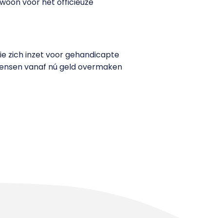
ewoon voor het officieuze
ie zich inzet voor gehandicapte
nsen vanaf nú geld overmaken