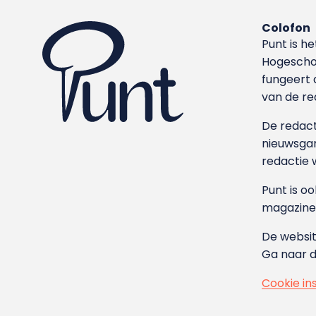
Colofon
Punt is h
Hoge­sch
fungeert 
van de re
De redacti
nieuwsgar
redactie 
Punt is o
magazine
De websit
Ga naar 
Cookie in