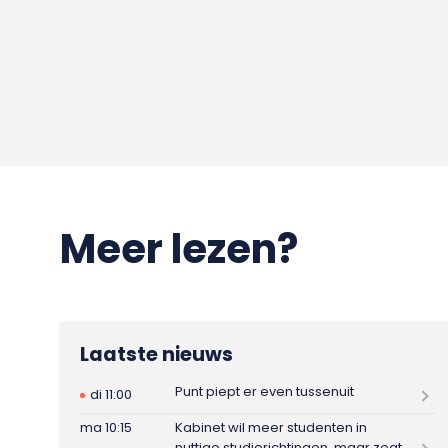
Meer lezen?
Laatste nieuws
Punt piept er even tussenuit
di 11:00
ma 10:15
Kabinet wil meer studenten in
nuttige studierichtingen, maar zegt