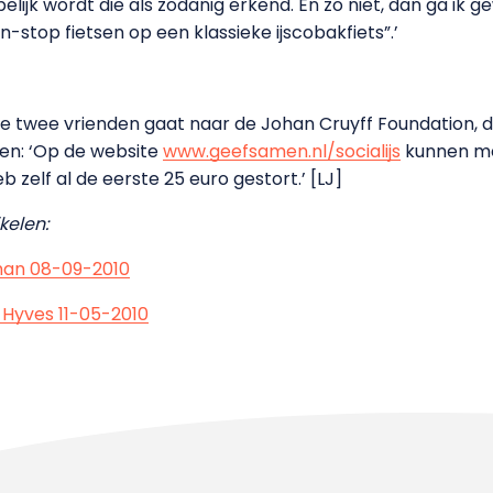
lijk wordt die als zodanig erkend. En zo niet, dan ga ik g
-stop fietsen op een klassieke ijscobakfiets”.’
e twee vrienden gaat naar de Johan Cruyff Foundation, d
en: ‘Op de website
www.geefsamen.nl/socialijs
kunnen me
eb zelf al de eerste 25 euro gestort.’ [LJ]
kelen:
oman 08-09-2010
n Hyves 11-05-2010