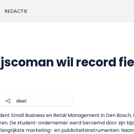
REDACTIE
ijscoman wil record fi
1
deel
ent Small Business en Retail Management in Den Bosch, ko
eren. De student-ondernemer werd beroemd door zijn bijz
n belangrijkste marketing- en publiciteitsinstrumenten. Na