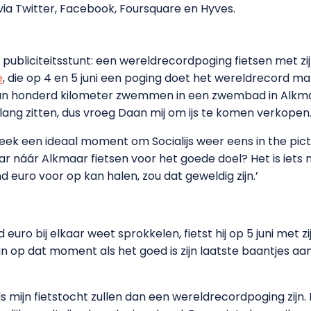
 via Twitter, Facebook, Foursquare en Hyves.
ubliciteitsstunt: een wereldrecordpoging fietsen met zijn
e
, die op 4 en 5 juni een poging doet het wereldrecord
 dan honderd kilometer zwemmen in een zwembad in Alkma
lang zitten, dus vroeg Daan mij om ijs te komen verkopen.
ek een ideaal moment om Socialijs weer eens in the pic
kar náár Alkmaar fietsen voor het goede doel? Het is iets
d euro voor op kan halen, zou dat geweldig zijn.’
uro bij elkaar weet sprokkelen, fietst hij op 5 juni met zij
 op dat moment als het goed is zijn laatste baantjes aan 
 mijn fietstocht zullen dan een wereldrecordpoging zijn.