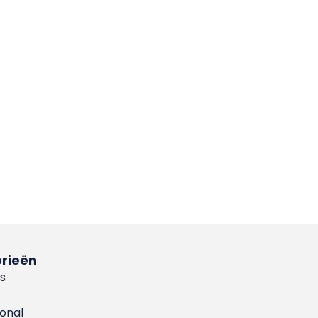
rieën
s
ional