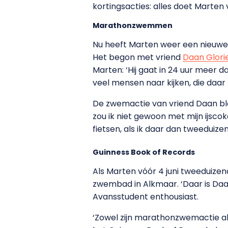
kortingsacties: alles doet Marten
Marathonzwemmen
Nu heeft Marten weer een nieuwe p
Het begon met vriend
Daan Glori
Marten: ‘Hij gaat in 24 uur meer
veel mensen naar kijken, die daar 
De zwemactie van vriend Daan ble
zou ik niet gewoon met mijn ijsco
fietsen, als ik daar dan tweeduizen
Guinness Book of Records
Als Marten vóór 4 juni tweeduizend e
zwembad in Alkmaar. ‘Daar is Daan
Avansstudent enthousiast.
‘Zowel zijn marathonzwemactie als