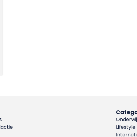
Catego
s
Onderwij
dactie
Lifestyle
Internat