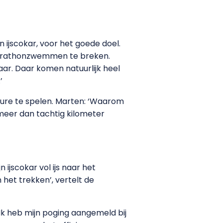
 ijscokar, voor het goede doel.
 marathonzwemmen te breken.
ar. Daar komen natuurlijk heel
’
ture te spelen. Marten: ‘Waarom
 meer dan tachtig kilometer
n ijscokar vol ijs naar het
het trekken’, vertelt de
 Ik heb mijn poging aangemeld bij