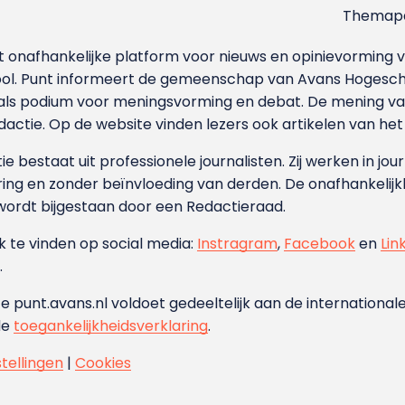
Themapa
et onafhankelijke platform voor nieuws en opinievormin
ool. Punt informeert de gemeenschap van Avans Hogesch
als podium voor meningsvorming en debat. De mening van 
dactie. Op de website vinden lezers ook artikelen van he
e bestaat uit professionele journalisten. Zij werken in jour
ing en zonder beïnvloeding van derden. De onafhankelijk
wordt bijgestaan door een Redactieraad.
ok te vinden op social media:
Instragram
,
Facebook
en
Lin
.
e punt.avans.nl voldoet gedeeltelijk aan de internationale
de
toegankelijkheidsverklaring
.
stellingen
|
Cookies