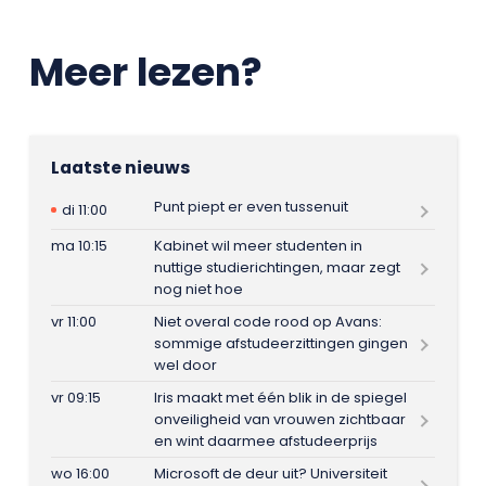
Meer lezen?
Laatste nieuws
Punt piept er even tussenuit
di 11:00
ma 10:15
Kabinet wil meer studenten in
nuttige studierichtingen, maar zegt
nog niet hoe
vr 11:00
Niet overal code rood op Avans:
sommige afstudeerzittingen gingen
wel door
vr 09:15
Iris maakt met één blik in de spiegel
onveiligheid van vrouwen zichtbaar
en wint daarmee afstudeerprijs
wo 16:00
Microsoft de deur uit? Universiteit