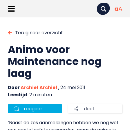
a
A
Terug naar overzicht
Animo voor
Maintenance nog
laag
Door
Archief Archief
, 24 mei 2011
Leestijd:
2 minuten
reageer
deel
‘Naast de zes aanmeldingen hebben we nog wel
een aantal geïnteresseerden, maar de animo is