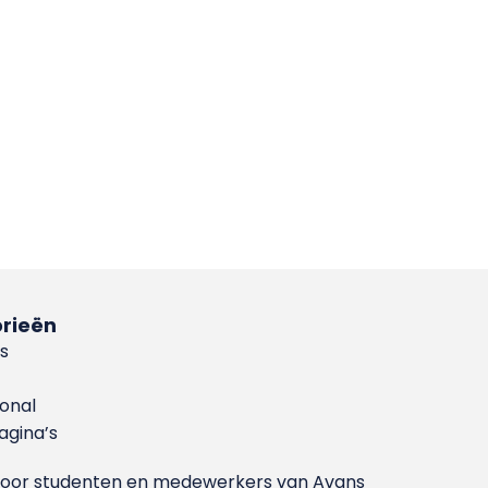
rieën
s
ional
gina’s
g voor studenten en medewerkers van Avans