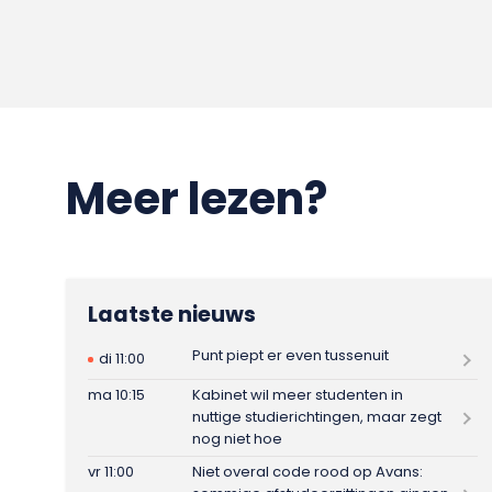
Meer lezen?
Laatste nieuws
Punt piept er even tussenuit
di 11:00
ma 10:15
Kabinet wil meer studenten in
nuttige studierichtingen, maar zegt
nog niet hoe
vr 11:00
Niet overal code rood op Avans: