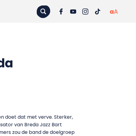
a
A
eda
n doet dat met verve. Sterker,
sator van Breda Jazz Bart
mmers zou de band de doelgroep