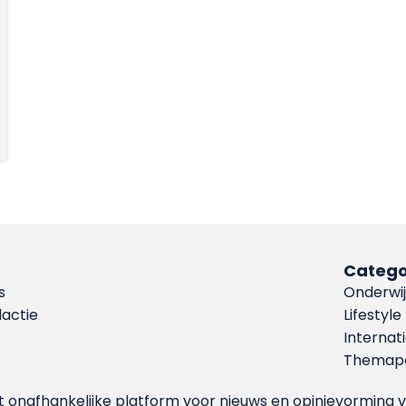
Catego
s
Onderwij
dactie
Lifestyle
Internat
Themapa
et onafhankelijke platform voor nieuws en opinievormin