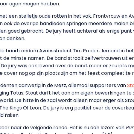
r voor ogen mogen hebben.
 net een stelletje oude rotten in het vak. Frontvrouw en 
en ook de overige bandleden springen meerdere malen bij
n goed gebracht. De jury heeft achteraf als enige punt 
an denken.
 de band rondom Avansstudent Tim Prudon. Iemand in het 
 de minste namen. De band straalt zelfvertrouwen uit en
De jury was ook lovend over de band, maar er zou iets me
de cover nog op zijn plaats zijn om het feest compleet te
studenten aanwezig in de Mezz, allemaal supporters van
St
ging Totus. Stout durft het aan om eigen bewerkingen te 
orld. De hitte in de zaal wordt alleen maar erger als Sto
he Kings Of Leon. De jury is erg positief over de coverk
ld raken.
 door naar de volgende ronde. Het is nu aan lezers van
Pun