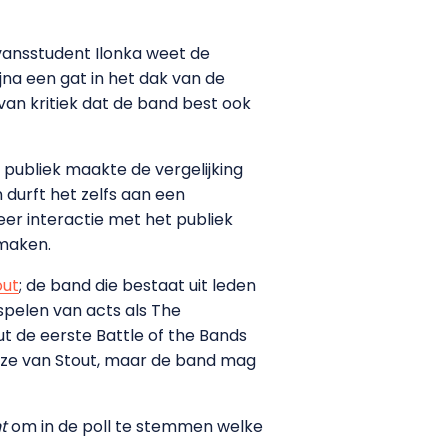
Avansstudent Ilonka weet de
na een gat in het dak van de
van kritiek dat de band best ook
publiek maakte de vergelijking
 durft het zelfs aan een
er interactie met het publiek
 maken.
out
; de band die bestaat uit leden
spelen van acts als The
ut de eerste Battle of the Bands
euze van Stout, maar de band mag
t
om in de poll te stemmen welke