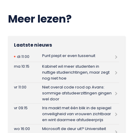
Meer lezen?
Laatste nieuws
Punt piept er even tussenuit
di 11:00
ma 10:15
Kabinet wil meer studenten in
nuttige studierichtingen, maar zegt
nog niet hoe
vr 11:00
Niet overal code rood op Avans:
sommige afstudeerzittingen gingen
wel door
vr 09:15
Iris maakt met één blik in de spiegel
onveiligheid van vrouwen zichtbaar
en wint daarmee afstudeerprijs
wo 16:00
Microsoft de deur uit? Universiteit