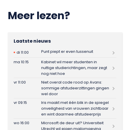
Meer lezen?
Laatste nieuws
Punt piept er even tussenuit
di 11:00
ma 10:15
Kabinet wil meer studenten in
nuttige studierichtingen, maar zegt
nog niet hoe
vr 11:00
Niet overal code rood op Avans:
sommige afstudeerzittingen gingen
wel door
vr 09:15
Iris maakt met één blik in de spiegel
onveiligheid van vrouwen zichtbaar
en wint daarmee afstudeerprijs
wo 16:00
Microsoft de deur uit? Universiteit
Utrecht wil eigen mailomgeving