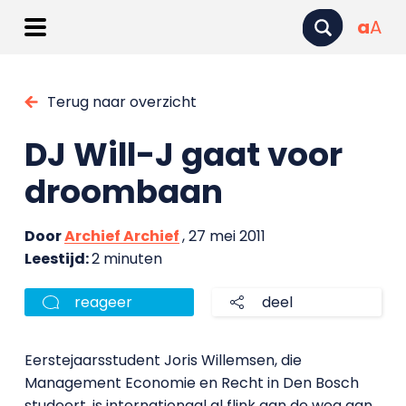
a
A
Terug naar overzicht
DJ Will-J gaat voor
droombaan
Door
Archief Archief
, 27 mei 2011
Leestijd:
2 minuten
reageer
deel
Eerstejaarsstudent Joris Willemsen, die
Management Economie en Recht in Den Bosch
studeert, is internationaal al flink aan de weg aan